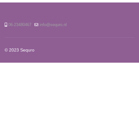
06-23480467
info@sequro.nl
© 2023 Sequro